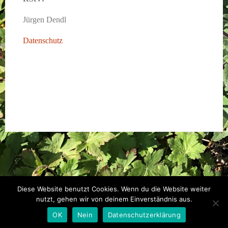
Jürgen Dendl
Datenschutz
Diese Website benutzt Cookies. Wenn du die Website weiter
Free WordPress Theme designed by
GavickPro
nutzt, gehen wir von deinem Einverständnis aus.
Proudly published with
WordPress
OK
Nein
Datenschutzerklärung